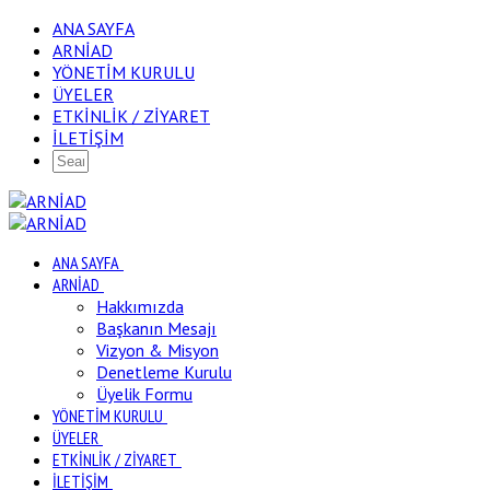
ANA SAYFA
ARNİAD
YÖNETİM KURULU
ÜYELER
ETKİNLİK / ZİYARET
İLETİŞİM
ANA SAYFA
ARNİAD
Hakkımızda
Başkanın Mesajı
Vizyon & Misyon
Denetleme Kurulu
Üyelik Formu
YÖNETİM KURULU
ÜYELER
ETKİNLİK / ZİYARET
İLETİŞİM