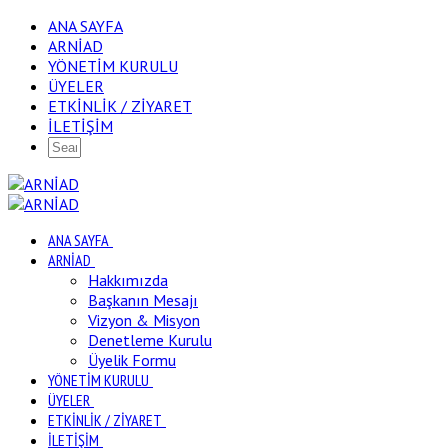
ANA SAYFA
ARNİAD
YÖNETİM KURULU
ÜYELER
ETKİNLİK / ZİYARET
İLETİŞİM
ANA SAYFA
ARNİAD
Hakkımızda
Başkanın Mesajı
Vizyon & Misyon
Denetleme Kurulu
Üyelik Formu
YÖNETİM KURULU
ÜYELER
ETKİNLİK / ZİYARET
İLETİŞİM