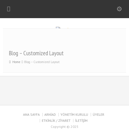
Blog – Customized Layout
Home
Blog – Customized Layout
ANA SAYFA
ARNİAD
YÖNETİM KURULU
ÜYELER
ETKİNLİK / ZİYARET
İLETİŞİM
Copyright © 2025