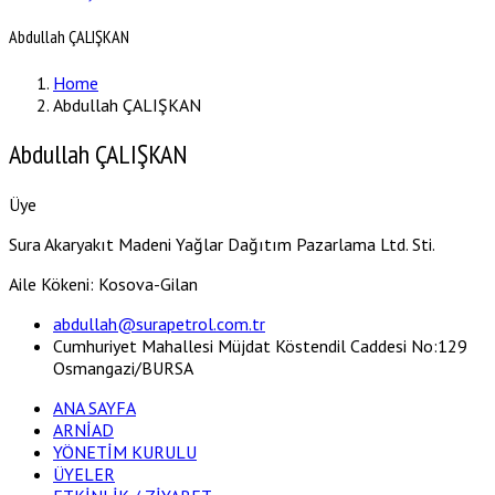
Abdullah ÇALIŞKAN
Home
Abdullah ÇALIŞKAN
Abdullah ÇALIŞKAN
Üye
Sura Akaryakıt Madeni Yağlar Dağıtım Pazarlama Ltd. Sti.
Aile Kökeni: Kosova-Gilan
abdullah@surapetrol.com.tr
Cumhuriyet Mahallesi Müjdat Köstendil Caddesi No:129
Osmangazi/BURSA
ANA SAYFA
ARNİAD
YÖNETİM KURULU
ÜYELER