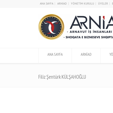
ANA SAYFA
ARNİAD
YÖNETİM KURULU
ÜYELER
ANA SAYFA
ARNİAD
Y
Filiz Şentürk KÜLŞAHOĞLU