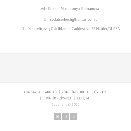
Aile Kökeni: Makedonya-Kumanova
sedatserbest@frenlas.com.tr
Minareliçavuş Osb Ihlamur Caddesi No:22 Nilüfer/BURSA
ANA SAYFA
ARNİAD
YÖNETİM KURULU
ÜYELER
ETKİNLİK / ZİYARET
İLETİŞİM
Copyright © 2025