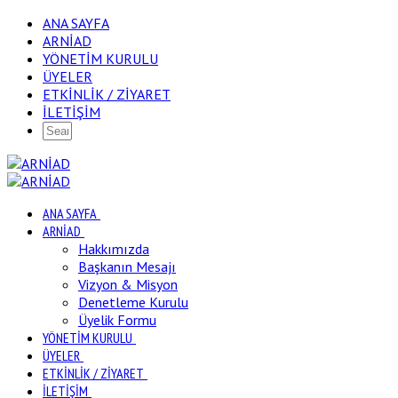
ANA SAYFA
ARNİAD
YÖNETİM KURULU
ÜYELER
ETKİNLİK / ZİYARET
İLETİŞİM
ANA SAYFA
ARNİAD
Hakkımızda
Başkanın Mesajı
Vizyon & Misyon
Denetleme Kurulu
Üyelik Formu
YÖNETİM KURULU
ÜYELER
ETKİNLİK / ZİYARET
İLETİŞİM